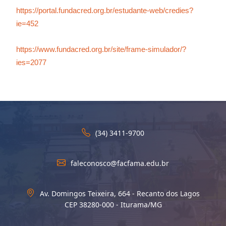
https://portal.fundacred.org.br/estudante-web/credies?
ie=452
https://www.fundacred.org.br/site/frame-simulador/?
ies=2077
(34) 3411-9700
faleconosco@facfama.edu.br
Av. Domingos Teixeira, 664 - Recanto dos Lagos
CEP 38280-000 - Iturama/MG