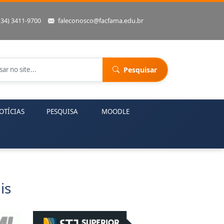
(34) 3411-9700
faleconosco@facfama.edu.br
Pesquisar
OTÍCIAS
PESQUISA
MOODLE
is