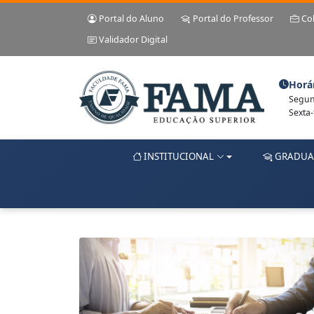
Portal do Aluno
Portal do Professor
Co
Validador Digital
Horá
Segund
Sexta-
INSTITUCIONAL
GRADUA