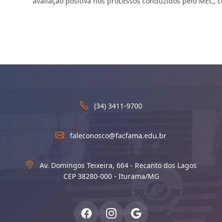
avaliação positiva nos processos conduzidos pelo MEC, c
(34) 3411-9700
faleconosco@facfama.edu.br
Av. Domingos Teixeira, 664 - Recanto dos Lagos
CEP 38280-000 - Iturama/MG