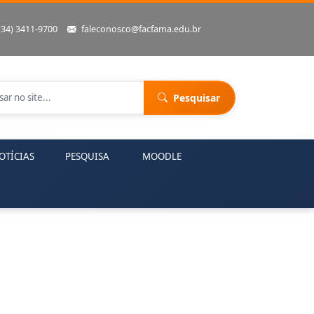
(34) 3411-9700
faleconosco@facfama.edu.br
Pesquisar
OTÍCIAS
PESQUISA
MOODLE