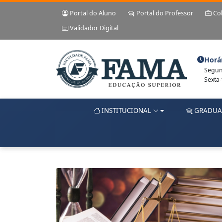
Portal do Aluno
Portal do Professor
Co
Validador Digital
Horá
Segund
Sexta-
INSTITUCIONAL
GRADUA