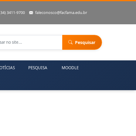
(34) 3411-9700
faleconosco@facfama.edu.br
Pesquisar
OTÍCIAS
PESQUISA
MOODLE