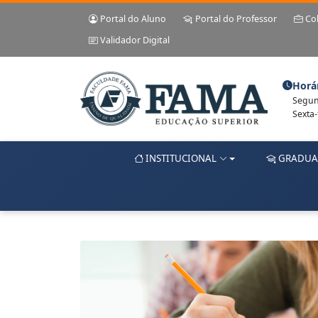
Portal do Aluno
Portal do Professor
Co
Validador Digital
Horá
Segund
Sexta-
INSTITUCIONAL
GRADUA