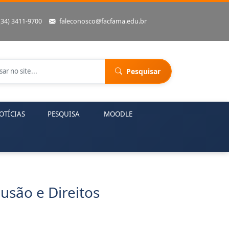
(34) 3411-9700
faleconosco@facfama.edu.br
Pesquisar
OTÍCIAS
PESQUISA
MOODLE
lusão e Direitos