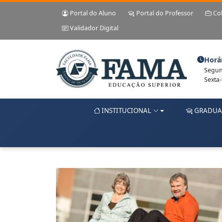
Portal do Aluno
Portal do Professor
Co
Validador Digital
Horá
Segund
Sexta-
INSTITUCIONAL
GRADUA