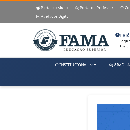
Portal do Aluno
Portal do Professor
Co
Validador Digital
Horá
Segund
Sexta-
INSTITUCIONAL
GRADUA