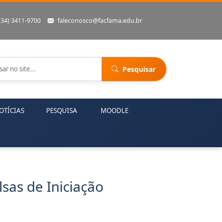
(34) 3411-9700
faleconosco@facfama.edu.br
Pesquisar
OTÍCIAS
PESQUISA
MOODLE
sas de Iniciação