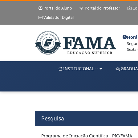
Portal do Aluno
Portal do Professor
Co
Validador Digital
Horá
Segund
Sexta-
INSTITUCIONAL
GRADUA
Pesquisa
Programa de Iniciação Científica - PIC/FAMA