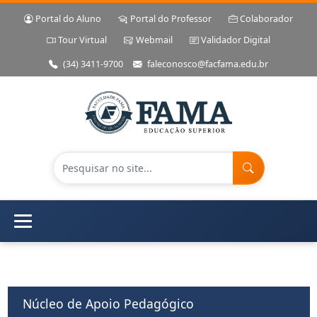
Portal do Aluno
Portal do Professor
Colaborador
Tour Virtual
Webmail
Validador Digital
(34) 3411-9700
faleconosco@facfama.edu.br
Núcleo de Apoio Pedagógico