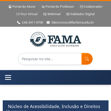
Portal do Aluno
Portal do Professor
Colaborador
Tour Virtual
Webmail
Validador Digital
(34) 3411-9700
faleconosco@facfama.edu.br
Núcleo de Acessibilidade, Inclusão e Direitos