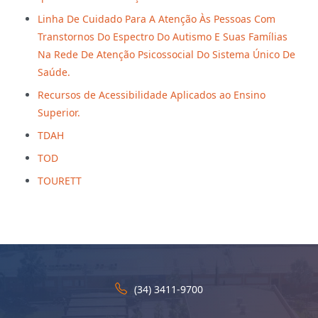
Linha De Cuidado Para A Atenção Às Pessoas Com
Transtornos Do Espectro Do Autismo E Suas Famílias
Na Rede De Atenção Psicossocial Do Sistema Único De
Saúde.
Recursos de Acessibilidade Aplicados ao Ensino
Superior.
TDAH
TOD
TOURETT
(34) 3411-9700