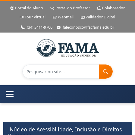
Portal do Aluno
Portal do Professor
Colaborador
Tour Virtual
Webmail
Validador Digital
(34) 3411-9700
faleconosco@facfama.edu.br
Núcleo de Acessibilidade, Inclusão e Direitos