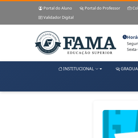
Portal do Aluno
Portal do Professor
Co
Validador Digital
Horá
Segund
Sexta-
INSTITUCIONAL
GRADUA