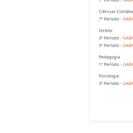
Ciências Contábe
7º Período -
GABA
Direito
3º Período -
GABA
5º Período -
GABA
Pedagogia
1º Período -
GABA
Psicologia
3º Período -
GABA