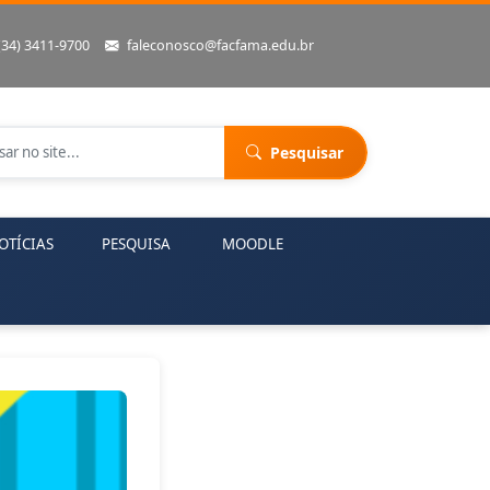
(34) 3411-9700
faleconosco@facfama.edu.br
Pesquisar
OTÍCIAS
PESQUISA
MOODLE