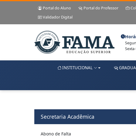
Portal do Aluno
Portal do Professor
Co
Validador Digital
Horá
Segund
Sexta-
INSTITUCIONAL
GRADUA
Secretaria Acadêmica
Abono de Falta