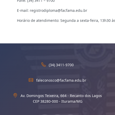
Fone: (34) 3411 – 9700
E-mail: registrodiploma@facfama.edu.br
Horário de atendimento: Segunda a sexta-feira, 13h30 à
(34) 3411-9700
faleconosco@facfama.edu.br
Av. Domingos Teixeira, 664 - Recanto dos Lagos
CEP 38280-000 - Iturama/MG