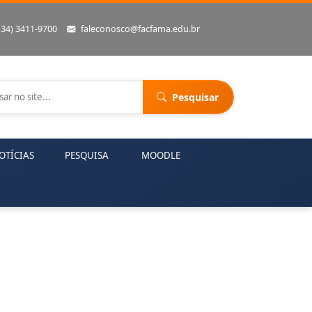
(34) 3411-9700
faleconosco@facfama.edu.br
Pesquisar
OTÍCIAS
PESQUISA
MOODLE