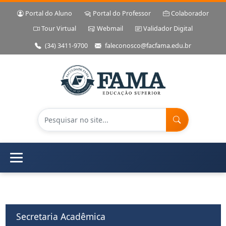
Portal do Aluno
Portal do Professor
Colaborador
Tour Virtual
Webmail
Validador Digital
(34) 3411-9700
faleconosco@facfama.edu.br
Secretaria Acadêmica