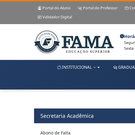
Portal do Aluno
Portal do Professor
Co
Validador Digital
Horá
Segund
Sexta-
INSTITUCIONAL
GRADUA
Secretaria Acadêmica
Abono de Falta