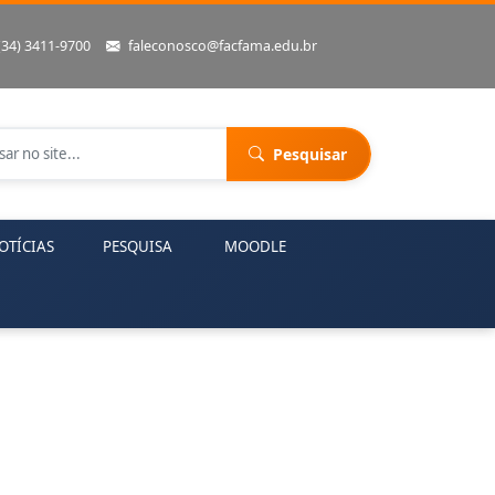
(34) 3411-9700
faleconosco@facfama.edu.br
Pesquisar
OTÍCIAS
PESQUISA
MOODLE