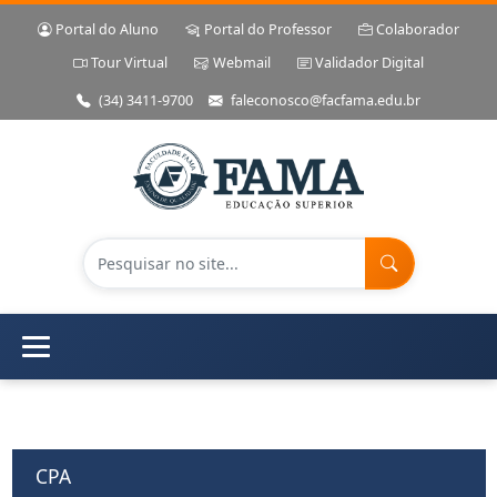
Portal do Aluno
Portal do Professor
Colaborador
Tour Virtual
Webmail
Validador Digital
(34) 3411-9700
faleconosco@facfama.edu.br
CPA