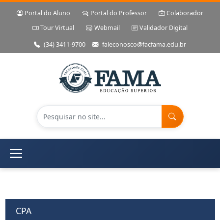
Portal do Aluno
Portal do Professor
Colaborador
Tour Virtual
Webmail
Validador Digital
(34) 3411-9700
faleconosco@facfama.edu.br
CPA