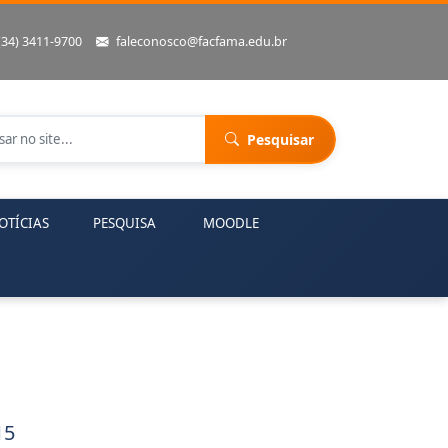
(34) 3411-9700
faleconosco@facfama.edu.br
Pesquisar
OTÍCIAS
PESQUISA
MOODLE
15