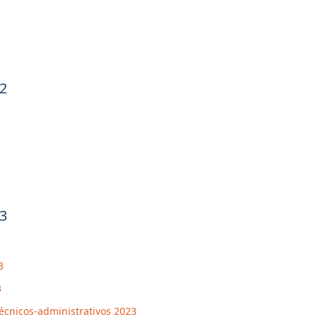
22
23
3
3
técnicos-administrativos 2023