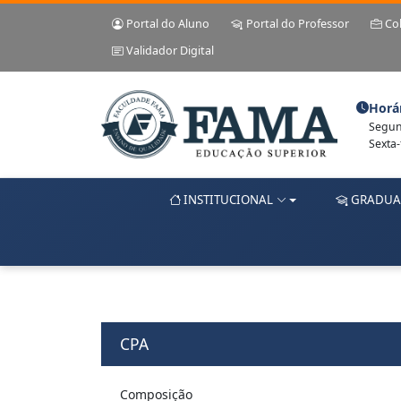
Portal do Aluno
Portal do Professor
Co
Validador Digital
Horá
Segund
Sexta-
INSTITUCIONAL
GRADUA
CPA
Composição