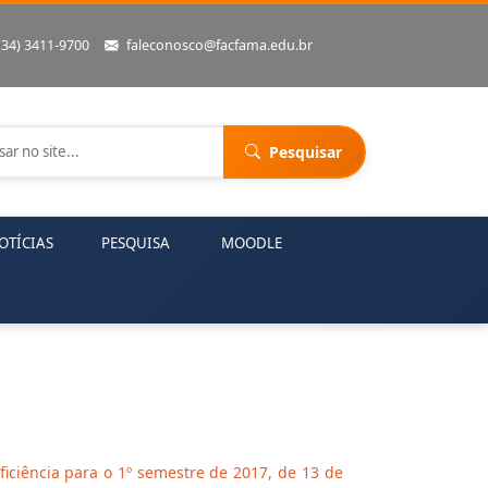
(34) 3411-9700
faleconosco@facfama.edu.br
Pesquisar
OTÍCIAS
PESQUISA
MOODLE
ficiência para o 1º semestre de 2017, de 13 de