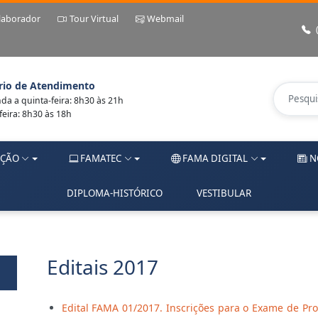
laborador
Tour Virtual
Webmail
rio de Atendimento
a a quinta-feira: 8h30 às 21h
feira: 8h30 às 18h
ÇÃO
FAMATEC
FAMA DIGITAL
N
DIPLOMA-HISTÓRICO
VESTIBULAR
Editais 2017
Edital FAMA 01/2017. Inscrições para o Exame de Pro