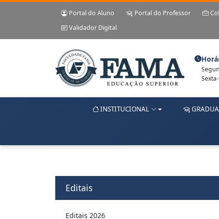
Portal do Aluno
Portal do Professor
Co
Validador Digital
Horá
Segund
Sexta-
INSTITUCIONAL
GRADUA
Editais
Editais 2026