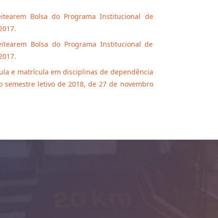
eitearem Bolsa do Programa Institucional de
 2017.
eitearem Bolsa do Programa Institucional de
2017.
ula e matrícula em disciplinas de dependência
o semestre letivo de 2018, de 27 de novembro