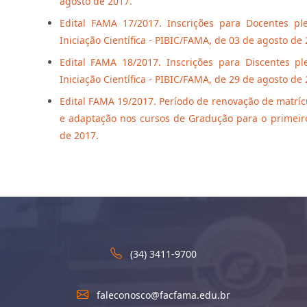
agosto de 2017.
Edital FAMA 17/2017. Inscrições para Docentes pl
Iniciação Científica - PIBIC/FAMA, de 03 de agosto de
Edital FAMA 18/2017. Inscrições para Discentes pl
Iniciação Científica - PIBIC/FAMA, de 29 de agosto de 
Edital FAMA 19/2017. Período de renovação de matríc
e adaptação nos cursos de Gradução para o primeir
de 2017.
(34) 3411-9700
faleconosco@facfama.edu.br