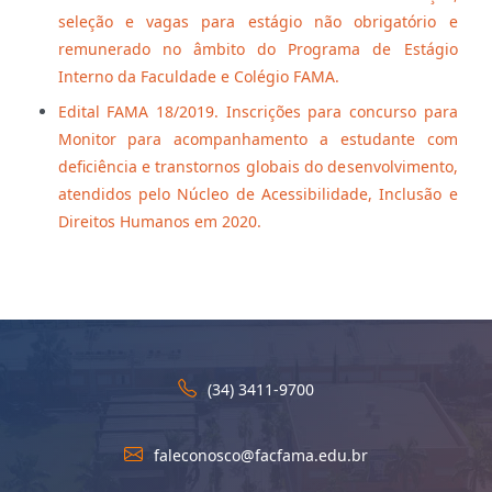
seleção e vagas para estágio não obrigatório e
remunerado no âmbito do Programa de Estágio
Interno da Faculdade e Colégio FAMA.
Edital FAMA 18/2019. Inscrições para concurso para
Monitor para acompanhamento a estudante com
deficiência e transtornos globais do desenvolvimento,
atendidos pelo Núcleo de Acessibilidade, Inclusão e
Direitos Humanos em 2020.
(34) 3411-9700
faleconosco@facfama.edu.br